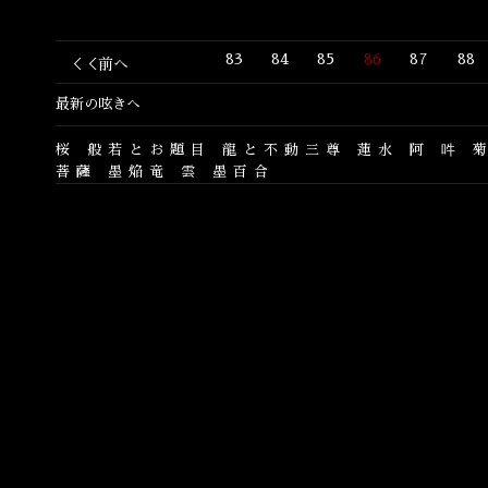
83
84
85
86
87
88
＜＜前へ
最新の呟きへ
桜
般若とお題目
龍と不動三尊
蓮水
阿
吽
菩薩
墨焔竜
雲
墨百合