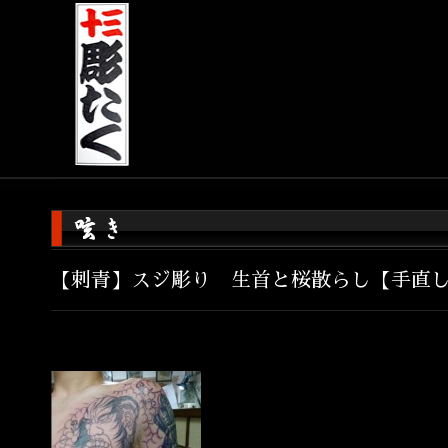
【刺青】スジ彫り 生首と桜散らし【手直