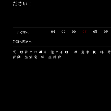
ださい！
64
65
66
67
68
69
＜＜前へ
最新の呟きへ
桜
般若とお題目
龍と不動三尊
蓮水
阿
吽
菩薩
墨焔竜
雲
墨百合