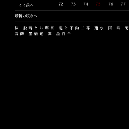
72
73
74
75
76
77
＜＜前へ
最新の呟きへ
桜
般若とお題目
龍と不動三尊
蓮水
阿
吽
菩薩
墨焔竜
雲
墨百合