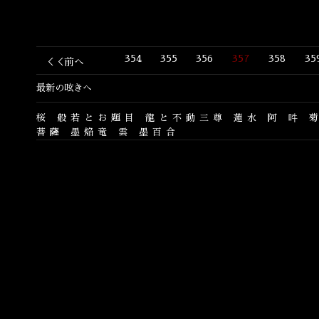
354
355
356
357
358
35
＜＜前へ
最新の呟きへ
桜
般若とお題目
龍と不動三尊
蓮水
阿
吽
菩薩
墨焔竜
雲
墨百合