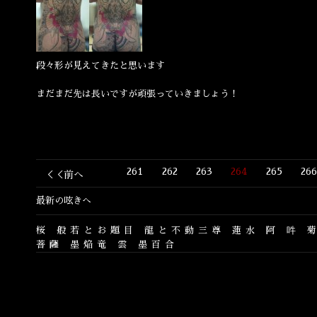
段々形が見えてきたと思います
まだまだ先は長いですが頑張っていきましょう！
261
262
263
264
265
26
＜＜前へ
最新の呟きへ
桜
般若とお題目
龍と不動三尊
蓮水
阿
吽
菩薩
墨焔竜
雲
墨百合