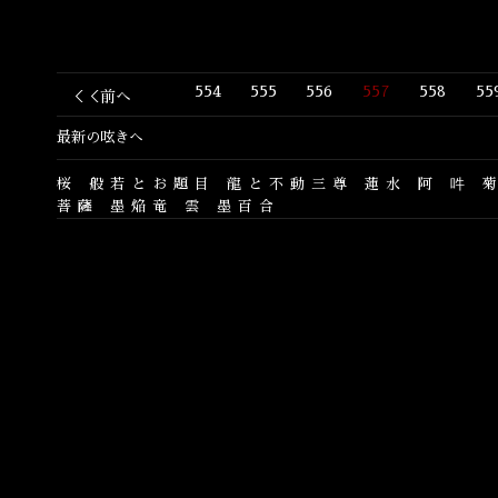
554
555
556
557
558
55
＜＜前へ
最新の呟きへ
桜
般若とお題目
龍と不動三尊
蓮水
阿
吽
菩薩
墨焔竜
雲
墨百合