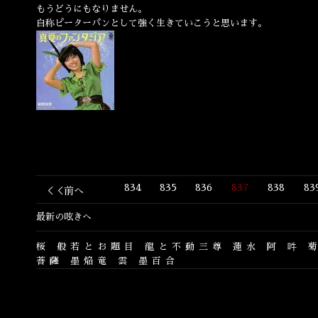
もうどうにもなりません。
自称ピーターパンとして強く生きていこうと思います。
834
835
836
837
838
83
＜＜前へ
最新の呟きへ
桜
般若とお題目
龍と不動三尊
蓮水
阿
吽
菩薩
墨焔竜
雲
墨百合