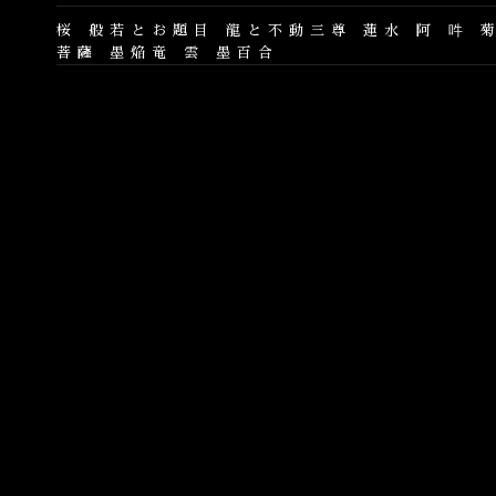
桜
般若とお題目
龍と不動三尊
蓮水
阿
吽
菩薩
墨焔竜
雲
墨百合