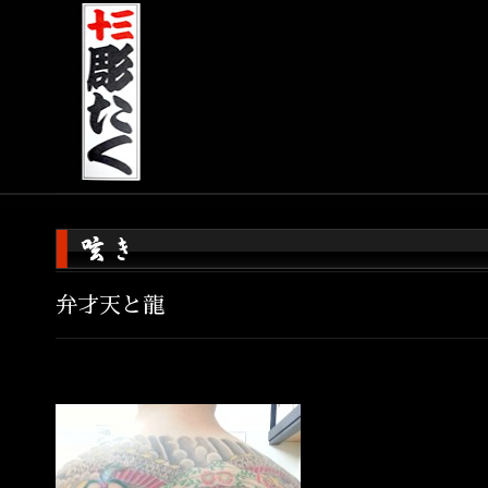
弁才天と龍