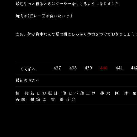
最近やっと寝るときにクーラーを付けるようになりました
焼肉は2日に一回は食いたいです
まあ、体が資本なんで夏の間にしっかり体力をつけておきましょう
437
438
439
440
441
44
＜＜前へ
最新の呟きへ
桜
般若とお題目
龍と不動三尊
蓮水
阿
吽
菩薩
墨焔竜
雲
墨百合