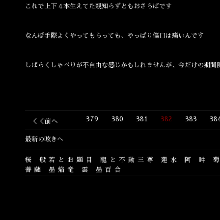
これで上下４本生えてた親知らずともおさらばです
なんぼ手際よくやってもらっても、やっぱり傷口は痛いんです
しばらくしゃべりが不自由な感じかもしれませんが、今だけの期間
379
380
381
382
383
38
＜＜前へ
最新の呟きへ
桜
般若とお題目
龍と不動三尊
蓮水
阿
吽
菩薩
墨焔竜
雲
墨百合