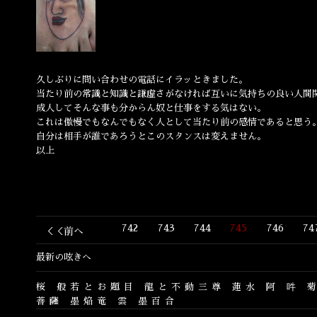
久しぶりに問い合わせの電話にイラッときました。
当たり前の常識と知識と謙虚さがなければ互いに気持ちの良い人間
成人してそんな事も分からん奴と仕事をする気はない。
これは傲慢でもなんでもなく人として当たり前の感情であると思う
自分は相手が誰であろうとこのスタンスは変えません。
以上
742
743
744
745
746
74
＜＜前へ
最新の呟きへ
桜
般若とお題目
龍と不動三尊
蓮水
阿
吽
菩薩
墨焔竜
雲
墨百合