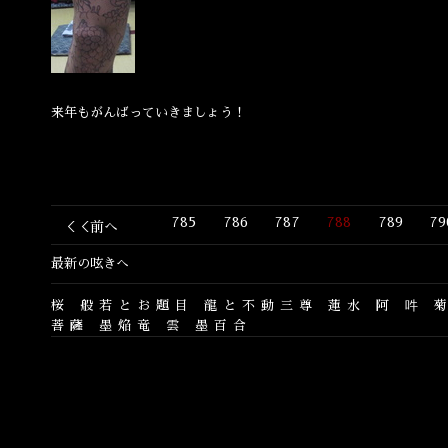
来年もがんばっていきましょう！
785
786
787
788
789
79
＜＜前へ
最新の呟きへ
桜
般若とお題目
龍と不動三尊
蓮水
阿
吽
菩薩
墨焔竜
雲
墨百合