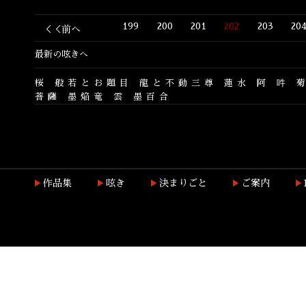
199
200
201
202
203
20
＜＜前へ
最新の呟きへ
桜
般若とお題目
龍と不動三尊
蓮水
阿
吽
菩薩
墨焔竜
雲
墨百合
作品集
呟き
決まりごと
ご案内