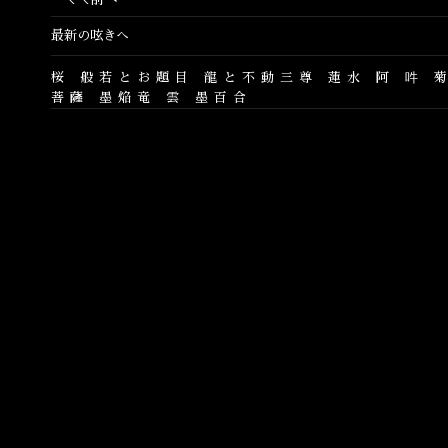
最新の呟きへ
桜
般若とお題目
龍と不動三尊
蓮水
阿
吽
菩薩
墨焔竜
雲
墨百合