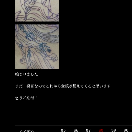
始まりました
まだ一発目なのでこれから全貌が見えてくると思います
乞うご期待！
85
86
87
88
89
90
＜＜前へ