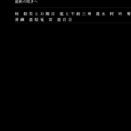
最新の呟きへ
桜
般若とお題目
龍と不動三尊
蓮水
阿
吽
菩薩
墨焔竜
雲
墨百合