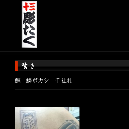
鯉 鱗ボカシ 千社札