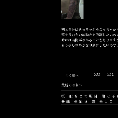
割と自分はあっちゃからこっちゃか
龍や長いものは動きを強調したいの
時には時間がかかることもあります
もう少し華やかな印象にしたいので
533
534
＜＜前へ
最新の呟きへ
桜
般若とお題目
龍と不
菩薩
墨焔竜
雲
墨百合